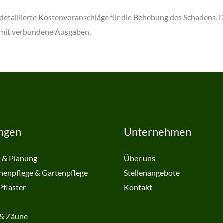
 detaillierte Kostenvoranschläge für die Behebung des Schadens.
amit verbundene Ausgaben.
ungen
Unternehmen
 & Planung
Über uns
henpflege & Gartenpflege
Stellenangebote
Pflaster
Kontakt
& Zäune